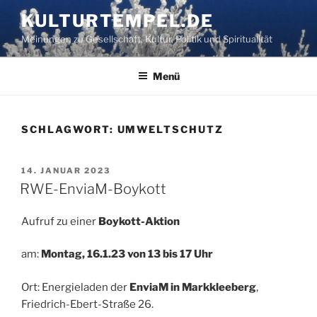
Zum
KULTURTEMPEL.DE
Inhalt
Meinungen zu Gesellschaft, Kultur, Politik und Spiritualität
springen
Menü
SCHLAGWORT:
UMWELTSCHUTZ
VERÖFFENTLICHT
14. JANUAR 2023
AM
RWE-EnviaM-Boykott
Aufruf zu einer
Boykott-Aktion
am:
Montag, 16.1.23 von 13 bis 17 Uhr
Ort: Energieladen der
EnviaM in Markkleeberg
,
Friedrich-Ebert-Straße 26.