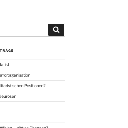
Suchen
ITRÄGE
tarist
errororganisation
itaristischen Positionen?
 Neurosen
Wählen … gibt es Chancen?