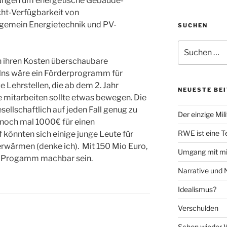
ühungen um energetische Gebäude-
cht-Verfügbarkeit von
llgemein Energietechnik und PV-
SUCHEN
Suche
nach:
in ihren Kosten überschaubare
lns wäre ein Förderprogramm für
 Lehrstellen, die ab dem 2. Jahr
NEUESTE BE
 mitarbeiten sollte etwas bewegen. Die
ellschaftlich auf jeden Fall genug zu
Der einzige Mili
 noch mal 1000€ für einen
RWE ist eine T
könnten sich einige junge Leute für
erwärmen (denke ich). Mit 150 Mio Euro,
Umgang mit mil
ein Progamm machbar sein.
Narrative und
Idealismus?
Verschulden
Schon wieder 