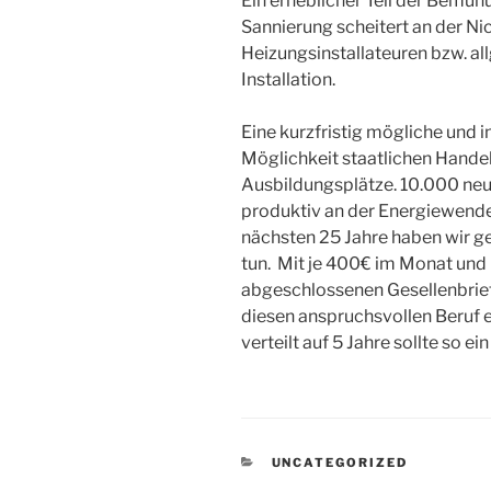
Ein erheblicher Teil der Bem
Sannierung scheitert an der Ni
Heizungsinstallateuren bzw. a
Installation.
Eine kurzfristig mögliche und 
Möglichkeit staatlichen Hande
Ausbildungsplätze. 10.000 neue
produktiv an der Energiewende
nächsten 25 Jahre haben wir ges
tun. Mit je 400€ im Monat und
abgeschlossenen Gesellenbrief 
diesen anspruchsvollen Beruf 
verteilt auf 5 Jahre sollte so 
KATEGORIEN
UNCATEGORIZED