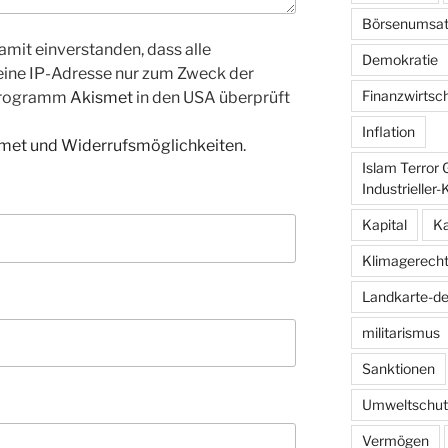
Börsenumsat
amit einverstanden, dass alle
Demokratie
ine IP-Adresse nur zum Zweck der
Finanzwirtsc
Programm
Akismet
in den USA überprüft
Inflation
smet und Widerrufsmöglichkeiten
.
Islam Terror 
Industrieller
Kapital
Ka
Klimagerecht
Landkarte-d
militarismus
Sanktionen
Umweltschut
Vermögen