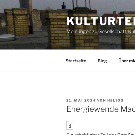
Zum
Inhalt
KULTURTE
springen
Meinungen zu Gesellschaft, Kultu
Startseite
Blog
Über mi
VERÖFFENTLICHT
21. MAI 2024
VON
HELIOS
AM
Energiewende Mac