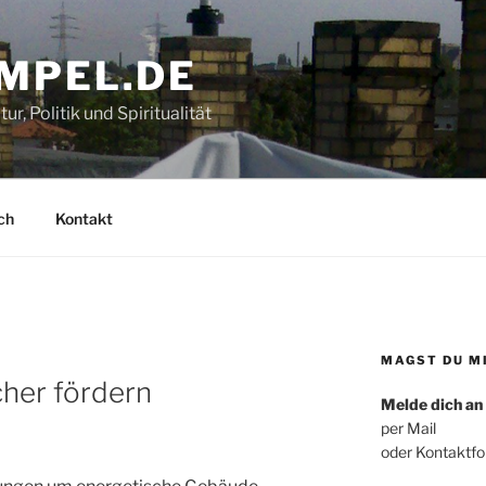
MPEL.DE
r, Politik und Spiritualität
ch
Kontakt
MAGST DU M
her fördern
Melde dich an
per Mail
oder Kontaktfo