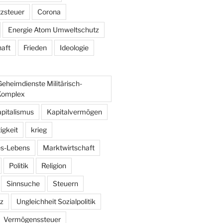
zsteuer
Corona
Energie Atom Umweltschutz
haft
Frieden
Ideologie
Geheimdienste Militärisch-
-Komplex
pitalismus
Kapitalvermögen
igkeit
krieg
es-Lebens
Marktwirtschaft
Politik
Religion
Sinnsuche
Steuern
z
Ungleichheit Sozialpolitik
Vermögenssteuer