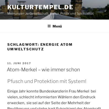
Zum
KULTURTEMPEL.DE
Inhalt
Meinungen zu Gesellschaft, Kultur, Politik und Spiritualität
springen
Menü
SCHLAGWORT:
ENERGIE ATOM
UMWELTSCHUTZ
VERÖFFENTLICHT
11. JUNI 2017
AM
Atom-Merkel – wie immer schon
Pfusch und Protektion mit System!
Einige Jahr konnte Bundeskanzlerin Frau Merkel bei
vielen, schlecht informierten Wählern den Eindruck
erwecken, sie sei auf der Seite der Mehrheit der
Bevölkerung und stehe (seit Fukoshiam) der Atomkraft