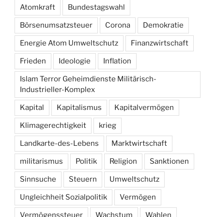
Atomkraft
Bundestagswahl
Börsenumsatzsteuer
Corona
Demokratie
Energie Atom Umweltschutz
Finanzwirtschaft
Frieden
Ideologie
Inflation
Islam Terror Geheimdienste Militärisch-
Industrieller-Komplex
Kapital
Kapitalismus
Kapitalvermögen
Klimagerechtigkeit
krieg
Landkarte-des-Lebens
Marktwirtschaft
militarismus
Politik
Religion
Sanktionen
Sinnsuche
Steuern
Umweltschutz
Ungleichheit Sozialpolitik
Vermögen
Vermögenssteuer
Wachstum
Wahlen