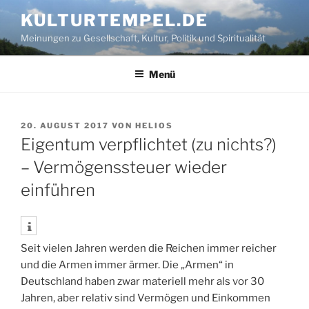
Zum
KULTURTEMPEL.DE
Inhalt
Meinungen zu Gesellschaft, Kultur, Politik und Spiritualität
springen
Menü
VERÖFFENTLICHT
20. AUGUST 2017
VON
HELIOS
AM
Eigentum verpflichtet (zu nichts?)
– Vermögenssteuer wieder
einführen
Seit vielen Jahren werden die Reichen immer reicher
und die Armen immer ärmer. Die „Armen“ in
Deutschland haben zwar materiell mehr als vor 30
Jahren, aber relativ sind Vermögen und Einkommen