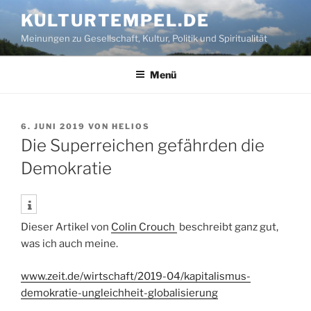
Zum
KULTURTEMPEL.DE
Inhalt
Meinungen zu Gesellschaft, Kultur, Politik und Spiritualität
springen
Menü
VERÖFFENTLICHT
6. JUNI 2019
VON
HELIOS
AM
Die Superreichen gefährden die
Demokratie
Dieser Artikel von
Colin Crouch
beschreibt ganz gut,
was ich auch meine.
www.zeit.de/wirtschaft/2019-04/kapitalismus-
demokratie-ungleichheit-globalisierung