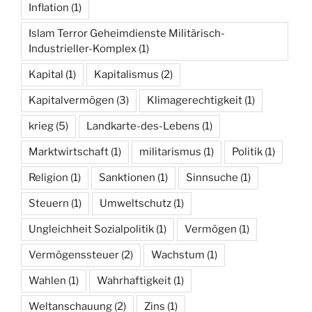
Inflation
(1)
Islam Terror Geheimdienste Militärisch-
Industrieller-Komplex
(1)
Kapital
(1)
Kapitalismus
(2)
Kapitalvermögen
(3)
Klimagerechtigkeit
(1)
krieg
(5)
Landkarte-des-Lebens
(1)
Marktwirtschaft
(1)
militarismus
(1)
Politik
(1)
Religion
(1)
Sanktionen
(1)
Sinnsuche
(1)
Steuern
(1)
Umweltschutz
(1)
Ungleichheit Sozialpolitik
(1)
Vermögen
(1)
Vermögenssteuer
(2)
Wachstum
(1)
Wahlen
(1)
Wahrhaftigkeit
(1)
Weltanschauung
(2)
Zins
(1)