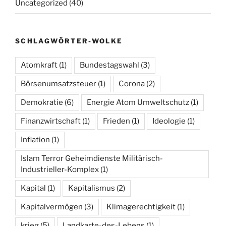
Uncategorized
(40)
SCHLAGWÖRTER-WOLKE
Atomkraft
(1)
Bundestagswahl
(3)
Börsenumsatzsteuer
(1)
Corona
(2)
Demokratie
(6)
Energie Atom Umweltschutz
(1)
Finanzwirtschaft
(1)
Frieden
(1)
Ideologie
(1)
Inflation
(1)
Islam Terror Geheimdienste Militärisch-
Industrieller-Komplex
(1)
Kapital
(1)
Kapitalismus
(2)
Kapitalvermögen
(3)
Klimagerechtigkeit
(1)
krieg
(5)
Landkarte-des-Lebens
(1)