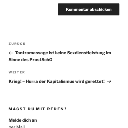
Beitragsnavigation
Vorheriger
ZURÜCK
Beitrag
Tantramassage ist keine Sexdienstleistung im
Sinne des ProstSchG
Nächster
WEITER
Beitrag
Krieg! – Hurra der Kapitalismus wird gerettet!
MAGST DU MIT REDEN?
Melde dich an
per Mail